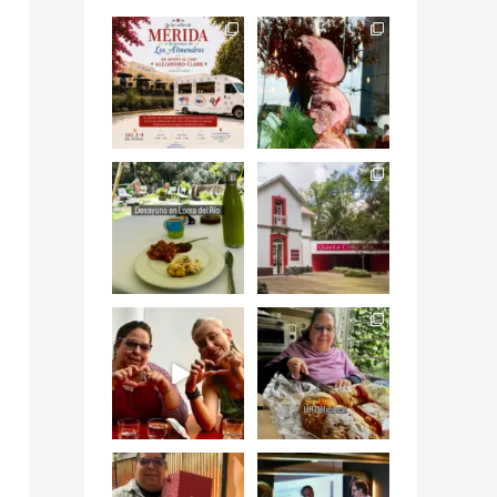
Siempre me mueven
Fuimos a celebrar a
las causas y comer
mis dos #mamás
con causa es
...
más cercanas mi
...
12
0
17
0
Levantarse, escuchar
Esta
el río correr y sentir
#NochedeMuseos
el
...
en la
#QuintaColorada
19
0
el
...
12
0
¡Qué desayuno tan
Me tocó rosca de
increíble en
Tagers un
@LasQuinceLetras!
...
restaurante de
Avenida
...
28
3
50
10
“En #Mallorca
#SoaunFusionMexic
Ciudad de México
o una noche única