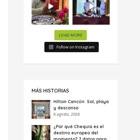
celebramos la
...
donde España y
...
63
7
10
0
LOAD MORE
Follow on Instagram
MÁS HISTORIAS
Hilton Cancún: Sol, playa
y descanso
6 agosto, 2026
¿Por qué Chequia es el
destino europeo del
momento? 7 datos para