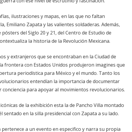
guerra con ese nivel de escrutinio y fascinación.
ías, ilustraciones y mapas, en las que no faltan
a, Emiliano Zapata y las valientes soldaderas. Además,
 pósters del Siglo 20 y 21, del Centro de Estudio de
contextualiza la historia de la Revolución Mexicana.
os y extranjeros que se encontraban en la Ciudad de
e la frontera con Estados Unidos produjeron imagines que
obertura periodística para México y el mundo. Tanto los
volucionarios entendían la importancia de documentar
r conciencia para apoyar al movimientos revolucionarios.
icónicas de la exhibición esta la de Pancho Villa montado
él sentado en la silla presidencial con Zapata a su lado.
 pertenece a un evento en especifico y narra su propia