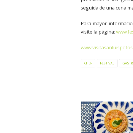
seguida de una cena mar
Para mayor información
visite la página:
www.fes
www.visitasanluispotos
CHEF
FESTIVAL
GAST