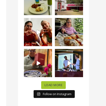
#QuintaColorada
19
0
el
...
12
0
¡Qué desayuno tan
Me tocó rosca de
increíble en
Tagers un
@LasQuinceLetras!
...
restaurante de
Avenida
...
28
3
50
10
“En #Mallorca
#SoaunFusionMexic
Ciudad de México
o una noche única
celebramos la
...
donde España y
...
63
7
10
0
LOAD MORE
Follow on Instagram