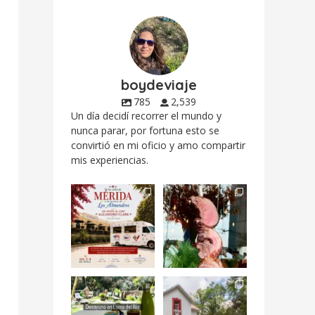
boydeviaje
785
2,539
Un día decidí recorrer el mundo y
nunca parar, por fortuna esto se
convirtió en mi oficio y amo compartir
mis experiencias.
Siempre me mueven
Fuimos a celebrar a
las causas y comer
mis dos #mamás
con causa es
...
más cercanas mi
...
12
0
17
0
Levantarse, escuchar
Esta
el río correr y sentir
#NochedeMuseos
el
...
en la