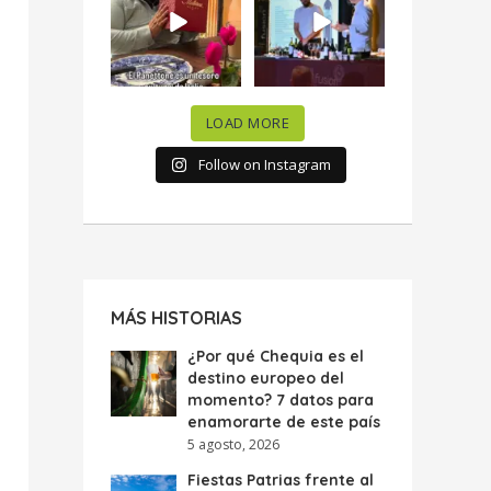
celebramos la
...
donde España y
...
63
7
10
0
LOAD MORE
Follow on Instagram
MÁS HISTORIAS
¿Por qué Chequia es el
destino europeo del
momento? 7 datos para
enamorarte de este país
5 agosto, 2026
Fiestas Patrias frente al