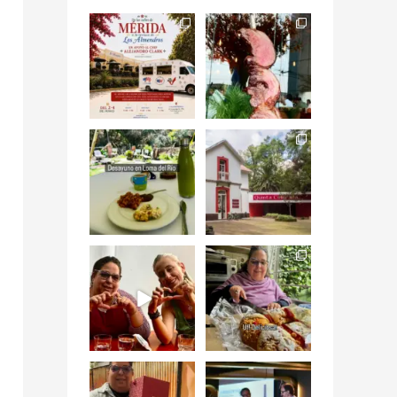
Siempre me mueven
Fuimos a celebrar a
las causas y comer
mis dos #mamás
con causa es
...
más cercanas mi
...
12
0
17
0
Levantarse, escuchar
Esta
el río correr y sentir
#NochedeMuseos
el
...
en la
#QuintaColorada
19
0
el
...
12
0
¡Qué desayuno tan
Me tocó rosca de
increíble en
Tagers un
@LasQuinceLetras!
...
restaurante de
Avenida
...
28
3
50
10
“En #Mallorca
#SoaunFusionMexic
Ciudad de México
o una noche única