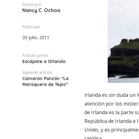
Escrito por
Nancy C. Ochoa
Publicado
20 julio, 2011
Artículo previo
Escápate a Orlando
Siguiente artículo
Camarón Panzón “La
Marisquera de Tepic”
Irlanda es sin duda un 
atención por los mister
de Irlanda es la parte su
República de Irlanda e 
Unido, y es principalme
católica.