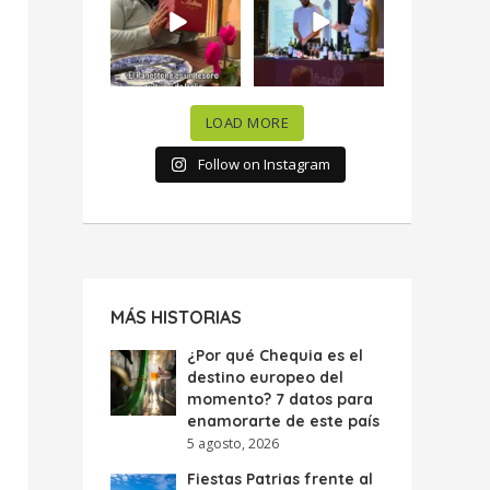
celebramos la
...
donde España y
...
63
7
10
0
LOAD MORE
Follow on Instagram
MÁS HISTORIAS
¿Por qué Chequia es el
destino europeo del
momento? 7 datos para
enamorarte de este país
5 agosto, 2026
Fiestas Patrias frente al