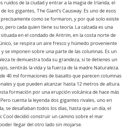
os ruidos de la ciudad y entrar a la magia de Irlanda, el
da de los gigantes, The Giant’s Causway. Es uno de esos
 precisamente como se formaron, y por qué solo existe
o, pero cada quien tiene su teoría. La calzada es una
situada en el condado de Antrim, en la costa norte de
 único, se respira un aire fresco y húmedo proveniente
n y se imponen sobre una parte de las columnas. Es un
leza te demuestra toda su grandeza, si te detienes un
os, sentirás la vida y la fuerza de la madre Naturaleza.
de 40 mil formaciones de basalto que parecen columnas
ales y que pueden alcanzar hasta 12 metros de altura.
esta formación por una erupción volcánica de hace más
 Pero cuenta la leyenda dos gigantes rivales, uno en
da, se desafiaban todos los días, hasta que un día, el
c Cool decidió construir un camino sobre el mar
oder llegar del otro lado sin mojarse.