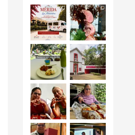
Siempre me mueven
Fuimos a celebrar a
las causas y comer
mis dos #mamás
con causa es
...
más cercanas mi
...
12
0
17
0
Levantarse, escuchar
Esta
el río correr y sentir
#NochedeMuseos
el
...
en la
#QuintaColorada
19
0
el
...
12
0
¡Qué desayuno tan
Me tocó rosca de
increíble en
Tagers un
@LasQuinceLetras!
...
restaurante de
Avenida
...
28
3
50
10
“En #Mallorca
#SoaunFusionMexic
Ciudad de México
o una noche única