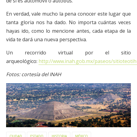
de si es automóvil o autobús.
En verdad, vale mucho la pena conocer este lugar que
tanta gloria nos ha dado. No importa cuántas veces
hayas ido, como lo mencione antes, cada etapa de la
vida te dará una nueva perspectiva.
Un recorrido virtual por el sitio
arqueológico:
http://www.inah.gob.mx/paseos/sitioteoti
Fotos: cortesía del INAH
CIUDAD
ESTADO
HISTORIA
MÉXICO