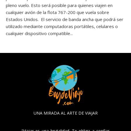
pleno vuelo. Esto será posible para quienes viajen en
cualquier avión de la flota 767-200 que vuela sobre
Estados Unidos. El servicio de banda ancha que podrá ser
utilizado mediante computadoras portátiles, celulares o
cualquier dispositivo compatible...
UNA MIRADA AL ARTE DE VIAJAR
“Viajar es una brutalidad. Te obliga a confiar