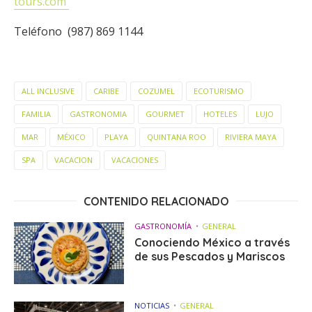
tours.com
Teléfono (987) 869 1144
ALL INCLUSIVE
CARIBE
COZUMEL
ECOTURISMO
FAMILIA
GASTRONOMIA
GOURMET
HOTELES
LUJO
MAR
MÉXICO
PLAYA
QUINTANA ROO
RIVIERA MAYA
SPA
VACACION
VACACIONES
CONTENIDO RELACIONADO
GASTRONOMÍA
GENERAL
Conociendo México a través
de sus Pescados y Mariscos
NOTICIAS
GENERAL