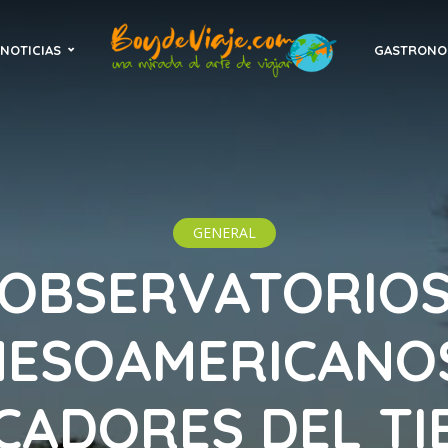
NOTICIAS
GASTRONO
GENERAL
OBSERVATORIO
ESOAMERICANO
CADORES DEL TI