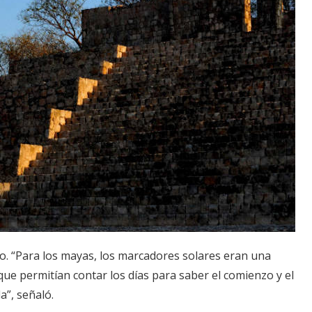
io. “Para los mayas, los marcadores solares eran una
que permitían contar los días para saber el comienzo y el
a”, señaló.