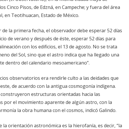
e los Cinco Pisos, de Edzná, en Campeche; y fuera del área
ol, en Teotihuacan, Estado de México.
ir de la primera fecha, el observador debe esperar 52 días
ticio de verano y después de éste, esperar 52 días para
ineación con los edificios, el 13 de agosto. No se trata
no del Sol, sino que el astro indica que ha llegado una
te dentro del calendario mesoamericano”.
ficios observatorios era rendirle culto a las deidades que
leste, de acuerdo con la antigua cosmogonía indígena.
 construyeron estructuras orientadas hacia las
as por el movimiento aparente de algún astro, con la
armonía la obra humana con el cosmos, indicó Galindo.
 la orientación astronómica es la hierofanía, es decir, “la