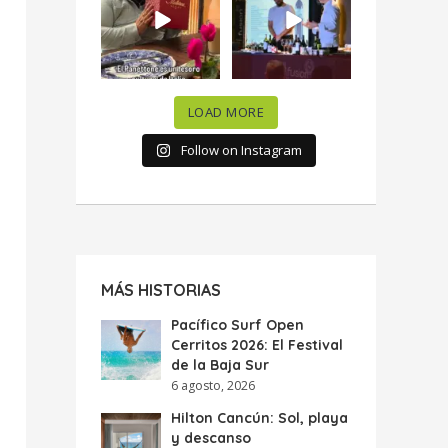
celebramos la
...
donde España y
...
63
7
10
0
LOAD MORE
Follow on Instagram
MÁS HISTORIAS
Pacífico Surf Open
Cerritos 2026: El Festival
de la Baja Sur
6 agosto, 2026
Hilton Cancún: Sol, playa
y descanso