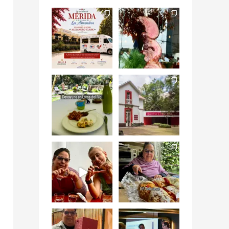
Siempre me mueven
Fuimos a celebrar a
las causas y comer
mis dos #mamás
con causa es
...
más cercanas mi
...
12
0
17
0
Levantarse, escuchar
Esta
el río correr y sentir
#NochedeMuseos
el
...
en la
#QuintaColorada
19
0
el
...
12
0
¡Qué desayuno tan
Me tocó rosca de
increíble en
Tagers un
@LasQuinceLetras!
...
restaurante de
Avenida
...
28
3
50
10
“En #Mallorca
#SoaunFusionMexic
Ciudad de México
o una noche única