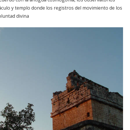
áculo y templo donde los registros del movimiento de los
oluntad divina