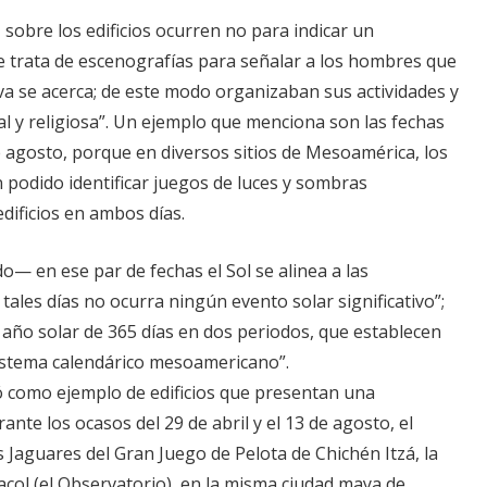
 sobre los edificios ocurren no para indicar un
e trata de escenografías para señalar a los hombres que
iva se acerca; de este modo organizaban sus actividades y
al y religiosa”. Un ejemplo que menciona son las fechas
 de agosto, porque en diversos sitios de Mesoamérica, los
odido identificar juegos de luces y sombras
dificios en ambos días.
o— en ese par de fechas el Sol se alinea a las
tales días no ocurra ningún evento solar significativo”;
l año solar de 365 días en dos periodos, que establecen
sistema calendárico mesoamericano”.
 como ejemplo de edificios que presentan una
rante los ocasos del 29 de abril y el 13 de agosto, el
Jaguares del Gran Juego de Pelota de Chichén Itzá, la
acol (el Observatorio), en la misma ciudad maya de