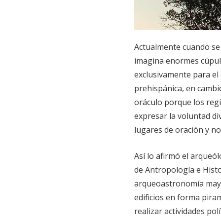
Actualmente cuando se 
imagina enormes cúpula
exclusivamente para el 
prehispánica, en cambi
oráculo porque los reg
expresar la voluntad d
lugares de oración y no 
Así lo afirmó el arqueó
de Antropología e Histo
arqueoastronomía maya.
edificios en forma pira
realizar actividades po