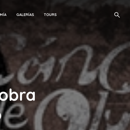
MÍA
GALERÍAS
TOURS
 obra
o