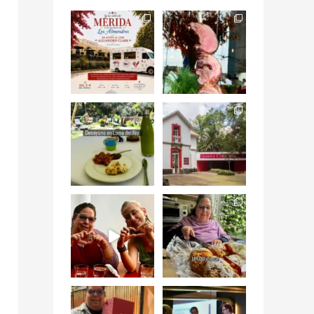
Siempre me mueven
Fuimos a celebrar a
las causas y comer
mis dos #mamás
con causa es
...
más cercanas mi
...
12
0
17
0
Levantarse, escuchar
Esta
el río correr y sentir
#NochedeMuseos
el
...
en la
#QuintaColorada
19
0
el
...
12
0
¡Qué desayuno tan
Me tocó rosca de
increíble en
Tagers un
@LasQuinceLetras!
...
restaurante de
Avenida
...
28
3
50
10
“En #Mallorca
#SoaunFusionMexic
Ciudad de México
o una noche única