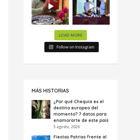
celebramos la
...
donde España y
...
63
7
10
0
LOAD MORE
Follow on Instagram
MÁS HISTORIAS
¿Por qué Chequia es el
destino europeo del
momento? 7 datos para
enamorarte de este país
5 agosto, 2026
Fiestas Patrias frente al