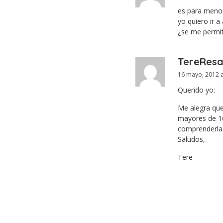
es para meno
yo quiero ir 
¿se me permit
TereRes
16 mayo, 2012 a
Querido yo:
Me alegra que
mayores de 16
comprenderla
Saludos,
Tere