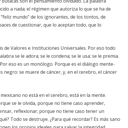
y butacas son el pensamiento olvidado. La palabra
ucido a nada; el régimen que autoriza lo que se ha de
l “feliz mundo” de los ignorantes, de los tontos, de
aces de cuestionar, que lo aceptan todo, que lo
sis de Valores e Instituciones Universales. Por eso todo
alabra se le adora; se le condena; se le usa; se le premia.
 Por eso es un monólogo. Porque es el diálogo mente-
s negro: se muere de cáncer, y, en el cerebro, el cáncer
mexicano no está en el cerebro, está en la mente.
rque se le olvida, porque no tiene caso aprender,
nsar, reflexionar; porque no tiene caso tener un
 qué? Todo se destruye. ¿Para qué recordar? Es más sano
ionen los propios ideales para salvar la integridad